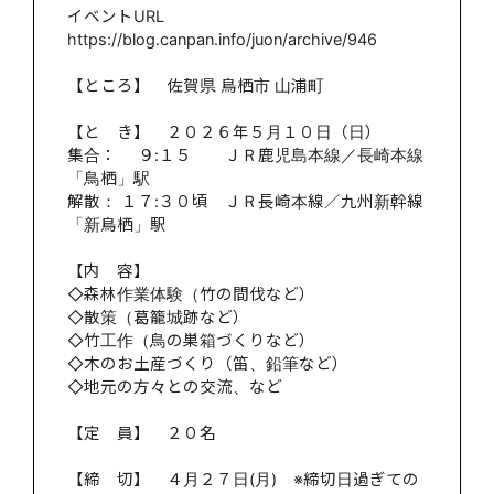
イベントURL
https://blog.canpan.info/juon/archive/946
【ところ】 佐賀県 鳥栖市 山浦町
【と き】 ２０２６年５月１０日（日）
集合： ９:１５ ＪＲ鹿児島本線／長崎本線
「鳥栖」駅
解散： １７:３０頃 ＪＲ長崎本線／九州新幹線
「新鳥栖」駅
【内 容】
◇森林作業体験（竹の間伐など）
◇散策（葛籠城跡など）
◇竹工作（鳥の巣箱づくりなど）
◇木のお土産づくり（笛、鉛筆など）
◇地元の方々との交流、など
【定 員】 ２０名
【締 切】 ４月２７日(月) ※締切日過ぎての