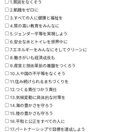
1.貧困をなくそう
2.飢餓をゼロに
3.すべての人に健康と福祉を
4.質の高い教育をみんなに
5.ジェンダー平等を実現しよう
6.安全な水とトイレを世界中に
7.エネルギーをみんなにそしてクリーンに
8.働きがいも経済成長も
9.産業と技術革新の基盤をつくろう
10.人や国の不平等をなくそう
11.住み続けられるまちづくりを
12.つくる責任つかう責任
13.気候変動に具体的な対策を
14.海の豊かさを守ろう
15.陸の豊かさも守ろう
16.平和と公正をすべての人に
17.パートナーシップで目標を達成しよう