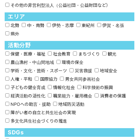
その他の非営利型法人（公益社団・公益財団など）
エリア
北勢
中・南勢
伊勢・志摩
東紀州
伊賀・名張
県外
活動分野
保健・医療・福祉
社会教育
まちづくり
観光
農山漁村・中山間地域
環境の保全
学術・文化・芸術・スポーツ
災害救援
地域安全
人権・平和
国際協力
男女共同参画社会
子どもの健全育成
情報化社会
科学技術の振興
経済活動の活性化
職業能力・雇用機会
消費者の保護
NPOへの助言・援助
地域防災活動
障がい者の自立と共生社会の実現
多文化共生社会づくりの推進
SDGs