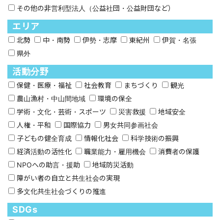
その他の非営利型法人（公益社団・公益財団など）
エリア
北勢
中・南勢
伊勢・志摩
東紀州
伊賀・名張
県外
活動分野
保健・医療・福祉
社会教育
まちづくり
観光
農山漁村・中山間地域
環境の保全
学術・文化・芸術・スポーツ
災害救援
地域安全
人権・平和
国際協力
男女共同参画社会
子どもの健全育成
情報化社会
科学技術の振興
経済活動の活性化
職業能力・雇用機会
消費者の保護
NPOへの助言・援助
地域防災活動
障がい者の自立と共生社会の実現
多文化共生社会づくりの推進
SDGs