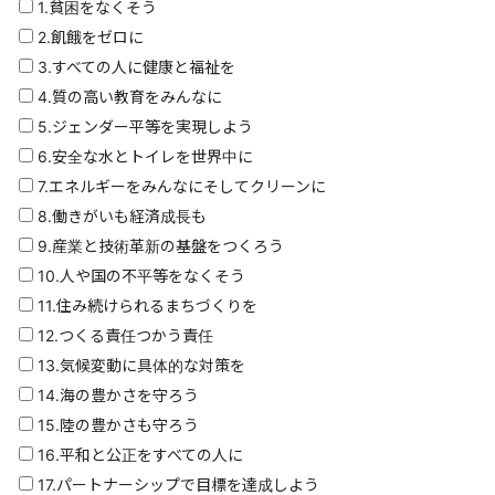
1.貧困をなくそう
2.飢餓をゼロに
3.すべての人に健康と福祉を
4.質の高い教育をみんなに
5.ジェンダー平等を実現しよう
6.安全な水とトイレを世界中に
7.エネルギーをみんなにそしてクリーンに
8.働きがいも経済成長も
9.産業と技術革新の基盤をつくろう
10.人や国の不平等をなくそう
11.住み続けられるまちづくりを
12.つくる責任つかう責任
13.気候変動に具体的な対策を
14.海の豊かさを守ろう
15.陸の豊かさも守ろう
16.平和と公正をすべての人に
17.パートナーシップで目標を達成しよう