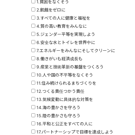
1.貧困をなくそう
2.飢餓をゼロに
3.すべての人に健康と福祉を
4.質の高い教育をみんなに
5.ジェンダー平等を実現しよう
6.安全な水とトイレを世界中に
7.エネルギーをみんなにそしてクリーンに
8.働きがいも経済成長も
9.産業と技術革新の基盤をつくろう
10.人や国の不平等をなくそう
11.住み続けられるまちづくりを
12.つくる責任つかう責任
13.気候変動に具体的な対策を
14.海の豊かさを守ろう
15.陸の豊かさも守ろう
16.平和と公正をすべての人に
17.パートナーシップで目標を達成しよう