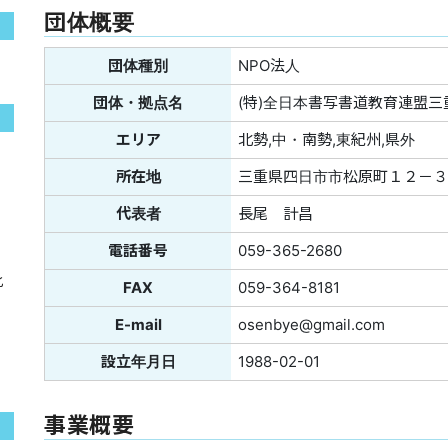
団体概要
団体種別
NPO法人
団体・拠点名
(特)全日本書写書道教育連盟三
エリア
北勢,中・南勢,東紀州,県外
所在地
三重県四日市市松原町１２－３
代表者
長尾 計昌
電話番号
059-365-2680
化
FAX
059-364-8181
E-mail
osenbye@gmail.com
設立年月日
1988-02-01
事業概要