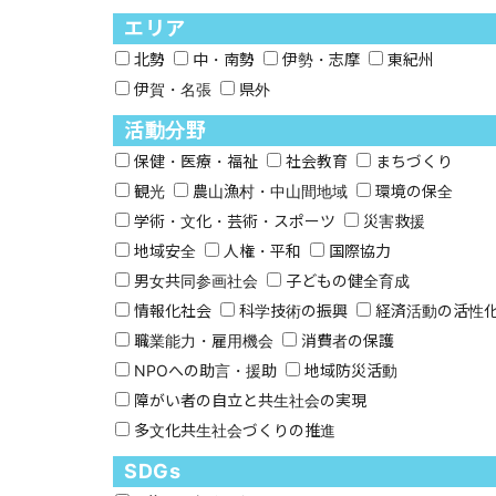
エリア
北勢
中・南勢
伊勢・志摩
東紀州
伊賀・名張
県外
活動分野
保健・医療・福祉
社会教育
まちづくり
観光
農山漁村・中山間地域
環境の保全
学術・文化・芸術・スポーツ
災害救援
地域安全
人権・平和
国際協力
男女共同参画社会
子どもの健全育成
情報化社会
科学技術の振興
経済活動の活性
職業能力・雇用機会
消費者の保護
NPOへの助言・援助
地域防災活動
障がい者の自立と共生社会の実現
多文化共生社会づくりの推進
SDGs