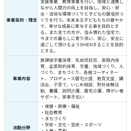
支援事業、教育事業を行い、地域と連携し
ながら人間力の向上を目指し、安心・安
全・活発な環境づくりと子どもの居場所つ
事業目的・理念
くりを行う。未来ある子どもたちの健やか
で、幸せな成長に寄与する事を目的とす
る。また全ての方が、住み慣れた住宅で、
今までの暮らしに寄り添い、安心、安全に
過ごして頂けるようSHIENすることを目的
とする。
放課後学童保育、乳幼児託児、家庭内保
育、企業契約保育、学童、地域づくり、人
づくり、まちづくり、各種コーディネー
事業内容
ト、プロデュース居宅介護、教育支援、講
演会、子育て、いじめ相談、野外体験活
動、養護、訪問介護、居宅介護、障がい者
サポート、家事手伝い
・保健・医療・福祉
・社会教育
・まちづくり
・学術・文化・芸術・スポーツ
活動分野