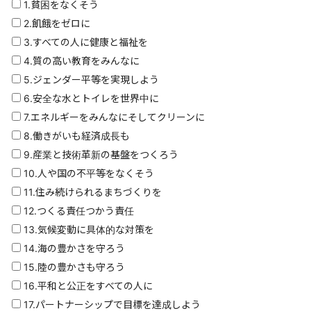
1.貧困をなくそう
2.飢餓をゼロに
3.すべての人に健康と福祉を
4.質の高い教育をみんなに
5.ジェンダー平等を実現しよう
6.安全な水とトイレを世界中に
7.エネルギーをみんなにそしてクリーンに
8.働きがいも経済成長も
9.産業と技術革新の基盤をつくろう
10.人や国の不平等をなくそう
11.住み続けられるまちづくりを
12.つくる責任つかう責任
13.気候変動に具体的な対策を
14.海の豊かさを守ろう
15.陸の豊かさも守ろう
16.平和と公正をすべての人に
17.パートナーシップで目標を達成しよう