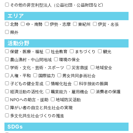
その他の非営利型法人（公益社団・公益財団など）
エリア
北勢
中・南勢
伊勢・志摩
東紀州
伊賀・名張
県外
活動分野
保健・医療・福祉
社会教育
まちづくり
観光
農山漁村・中山間地域
環境の保全
学術・文化・芸術・スポーツ
災害救援
地域安全
人権・平和
国際協力
男女共同参画社会
子どもの健全育成
情報化社会
科学技術の振興
経済活動の活性化
職業能力・雇用機会
消費者の保護
NPOへの助言・援助
地域防災活動
障がい者の自立と共生社会の実現
多文化共生社会づくりの推進
SDGs