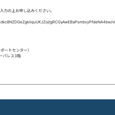
入力の上お申し込みください。
pQLSdkc8NZDGeZgkilquUKJZojtgRCGyAwEBaPsmbxyPfdeNA4bw/v
サポートセンター）
ターパレス3階